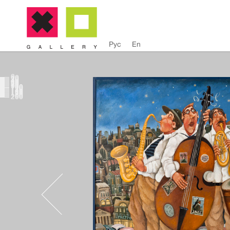
Рус
En
0
10
20
30
40
50
60
70
80
90
100
110
120
130
140
150
160
170
180
190
200